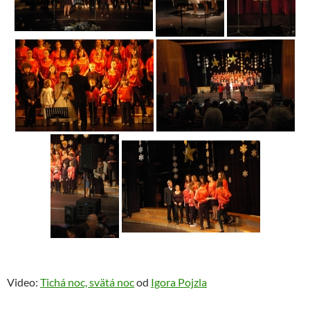
Video:
Tichá noc, svätá noc
od
Igora Pojzla