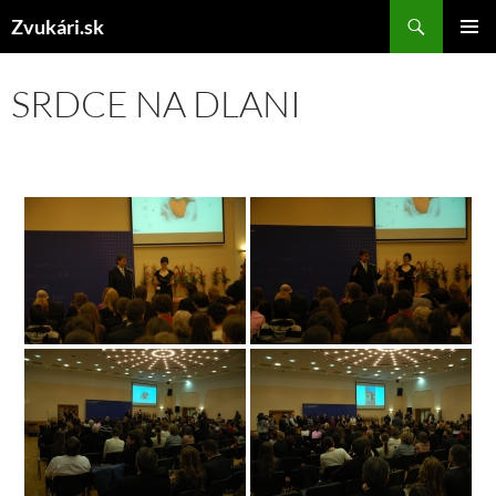
Preskočiť
Hľadať
Zvukári.sk
na
HLAVNÉ
obsah
MENU
SRDCE NA DLANI