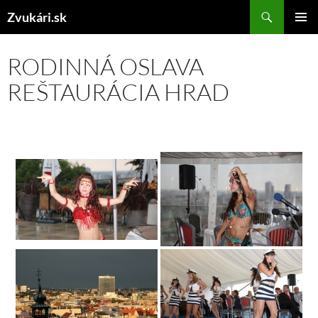
Preskočiť
Hľadať
Zvukári.sk
na
HLAVNÉ
obsah
MENU
RODINNÁ OSLAVA
REŠTAURÁCIA HRAD